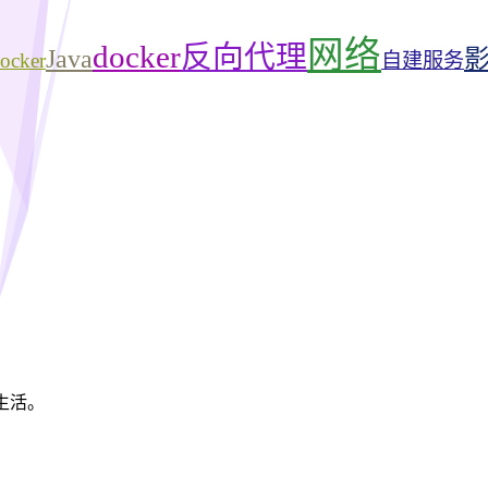
网络
docker
反向代理
Java
cker
自建服务
生活。