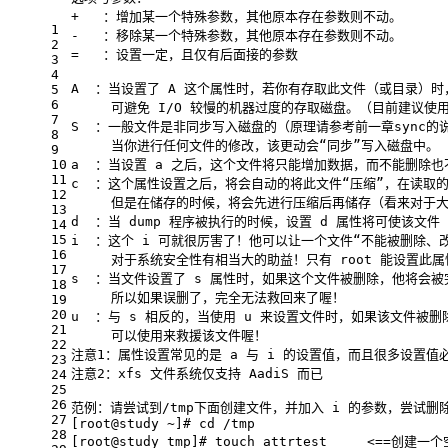
+   ：增加某一个特殊参数，其他原本存在参数则不动。
1
-   ：移除某一个特殊参数，其他原本存在参数则不动。
2
=   ：设置一定，且仅有后面接的参数
3
4
A  ：当设置了 A 这个属性时，若你有存取此文件（或目录）时，
5
6
     可避免 I/O 较慢的机器过度的存取磁盘。（目前建议
7
S  ：一般文件是非同步写入磁盘的（原理请参考前一章sync的
8
     当你进行任何文件的修改，该更动会“同步”写入磁盘中。
9
10
a  ：当设置 a 之后，这个文件将只能增加数据，而不能删除也
11
c  ：这个属性设置之后，将会自动的将此文件“压缩”，在读取
12
     但是在储存的时候，将会先进行压缩后再储存（看来对于
13
d  ：当 dump 程序被执行的时候，设置 d 属性将可使该文件
14
15
i  ：这个 i 可就很厉害了！他可以让一个文件“不能被删除
16
     对于系统安全性有相当大的助益！只有 root 能设置此属
17
s  ：当文件设置了 s 属性时，如果这个文件被删除，他将会
18
     所以如果误删了，完全无法救回来了喔！
19
20
u  ：与 s 相反的，当使用 u 来设置文件时，如果该文件被
21
     可以使用来救援该文件喔！
22
注意
1
：属性设置常见的是 a 与 i 的设置值，而且很多设置值必
23
注意
2
：xfs 文件系统仅支持 AadiS 而已
24
25
26
范例：请尝试到/tmp下面创建文件，并加入 i 的参数，尝试删
27
[root
@study
 ~]
# cd /tmp
28
[root
@study
 tmp]
# touch attrtest     <==创建一