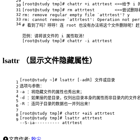
29
[root
@study
 tmp]
# chattr +i attrtest <==给予 i
30
31
[root
@study
 tmp]
# rm attrtest        <==尝试删
32
rm: remove regular empty file `attrtest
'? y
33
rm: cannot remove `attrtest'
: Operation 
not
 per
34
# 看到了吗？呼呼！连 root 也没有办法将这个文件删除呢！
范例：请将该文件的 i 属性取消！
[root
@study
 tmp]
# chattr -i attrtest
lsattr （显示文件隐藏属性）
[root@study ~]
# lsattr [-adR] 文件或目录
1
选项与参数：
2
3
-
a ：将隐藏文件的属性也秀出来；
4
-
d ：如果接的是目录，仅列出目录本身的属性而非目录内的文件
5
-
R ：连同子目录的数据也一并列出来！ 
6
7
[root@study tmp]
# chattr +aiS attrtest
8
[root@study tmp]
# lsattr attrtest
9
-
-S-ia---------- attrtest
文章作者:
牧尘